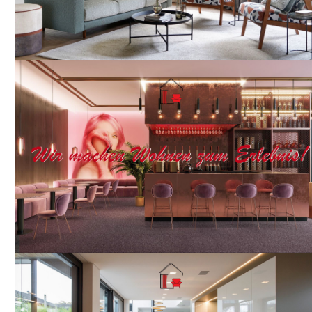
Raumausstattung Werl
Ihr Raumausstatter für stillvolle Bodenbeläge, exklusive
Polsterarbeiten, maßgeschneiderte Fensterdekorationen sowie
individuelle Inneneinrichtungen – gestaltet mit echter
HANDWERKSKUNST aus dem Allgäu!